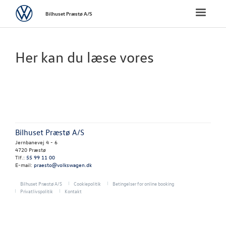
Volkswagen
Toggle
Bilhuset Præstø A/S
naviga
FORSIDE
Her kan du læse vores
BRUGTE BILER
VÆRKSTED
NYHEDER
Bilhuset Præstø A/S
Jernbanevej 4 - 6
TILBEHØR
4720 Præstø
Tlf.:
55 99 11 00
E-mail:
praesto@volkswagen.dk
OM OS
Bilhuset Præstø A/S
Cookiepolitik
Betingelser for online booking
Privatlivspolitik
Kontakt
BETALINGSMUL