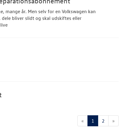
 Reparationsabonnement
nge, mange år. Men selv for en Volkswagen kan
 dele bliver slidt og skal udskiftes eller
live
t
«
1
2
»