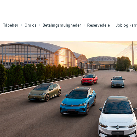
Tilbehør
Om os
Betalingsmuligheder
Reservedele
Job og karr