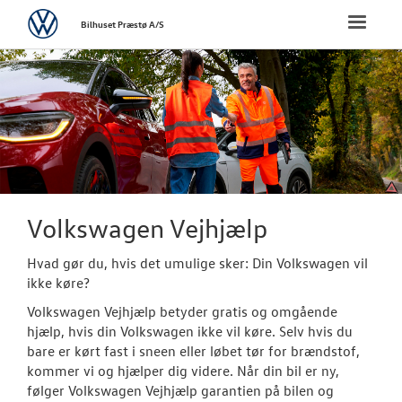
Volkswagen
Toggle
Bilhuset Præstø A/S
naviga
FORSIDE
BRUGTE BILER
VÆRKSTED
Hjulskifte
Volkswagen Vejhjælp
Koncepter og 
Hvad gør du, hvis det umulige sker: Din Volkswagen vil
ikke køre?
Vejhjælp
Volkswagen Vejhjælp betyder gratis og omgående
Hente/bringe
hjælp, hvis din Volkswagen ikke vil køre. Selv hvis du
bare er kørt fast i sneen eller løbet tør for brændstof,
Dækopbevar
kommer vi og hjælper dig videre. Når din bil er ny,
følger Volkswagen Vejhjælp garantien på bilen og