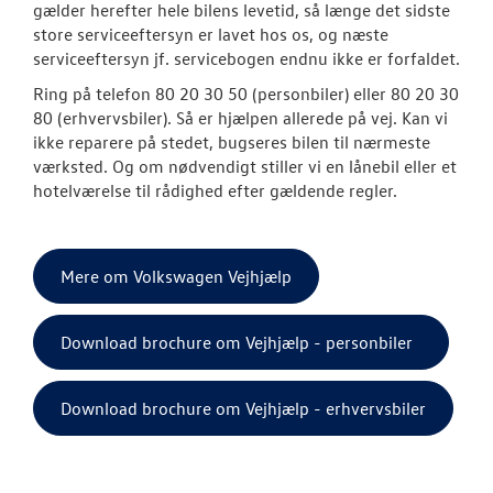
Softwareopda
gælder herefter hele bilens levetid, så længe det sidste
store serviceeftersyn er lavet hos os, og næste
Bestil tid på 
serviceeftersyn jf. servicebogen endnu ikke er forfaldet.
Ring på telefon 80 20 30 50 (personbiler) eller 80 20 30
VW Connect
80 (erhvervsbiler). Så er hjælpen allerede på vej. Kan vi
ikke reparere på stedet, bugseres bilen til nærmeste
Volkswagen Se
værksted. Og om nødvendigt stiller vi en lånebil eller et
hotelværelse til rådighed efter gældende regler.
MinVolkswage
Service Cam
Mere om Volkswagen Vejhjælp
Serviceabonn
Download brochure om Vejhjælp - personbiler
Volkswagen Er
Service 5+
Download brochure om Vejhjælp - erhvervsbiler
Velkomstpakke 
Autoriseret V